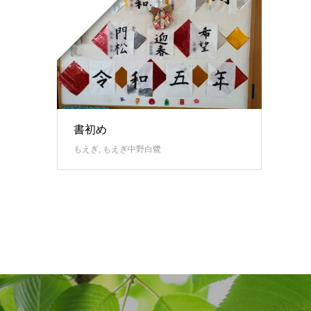
書初め
もえぎ
,
もえぎ中野白鷺