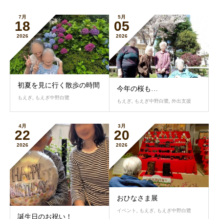
7月
5月
18
05
2026
2026
初夏を見に行く散歩の時間
今年の桜も…
もえぎ
,
もえぎ中野白鷺
もえぎ
,
もえぎ中野白鷺
,
外出支援
4月
3月
22
20
2026
2026
おひなさま展
イベント
,
もえぎ
,
もえぎ中野白鷺
誕生日のお祝い！