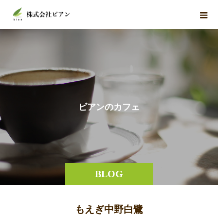
ビ
ア
ン
の
カ
フ
ェ
BLOG
もえぎ中野白鷺