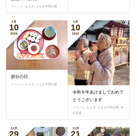
イベント
,
もえぎ
,
もえぎ中野白鷺
2月
1月
10
10
2026
2026
節分の日
イベント
,
もえぎ
,
もえぎ中野白鷺
令和８年あけましておめで
とうございます
イベント
,
もえぎ
,
もえぎ中野白鷺
,
外
出支援
12月
11月
29
21