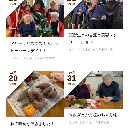
2025
2025
実習生との交流と美容レク
リエーション
メリークリスマス！＆ハッ
イベント
,
もえぎ
,
もえぎ中野白鷺
ピーバースデイ！！
イベント
,
もえぎ
,
もえぎ中野白鷺
11月
10月
20
31
2025
2025
うさぎとお月様のちぎり絵
その他
,
もえぎ
,
もえぎ中野白鷺
秋の味覚が届きました！