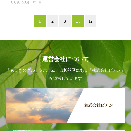
もえぎ
,
もえぎ中野白鷺
1
2
3
…
12
運営会社について
「もえぎのグループホーム」は杉並区にある「株式会社ビアン」
が運営しています
株式会社ビアン