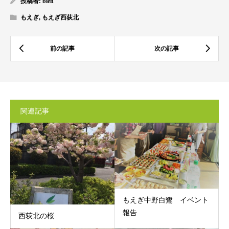
投稿者:
bien
もえぎ
,
もえぎ西荻北
関連記事
もえぎ中野白鷺 イベント
報告
西荻北の桜