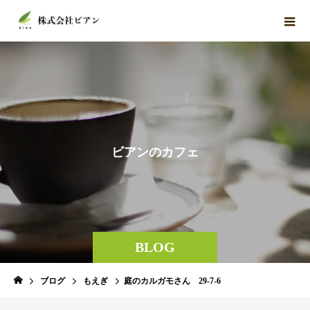
ビ
ア
ン
の
カ
フ
ェ
BLOG
ブログ
もえぎ
庭のカルガモさん 29-7-6