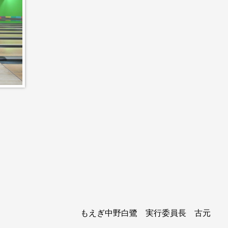
もえぎ中野白鷺 実行委員長 古元