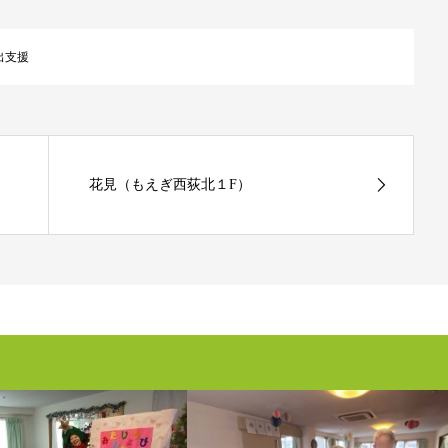
出支援
花見（もえぎ西荻北１F）