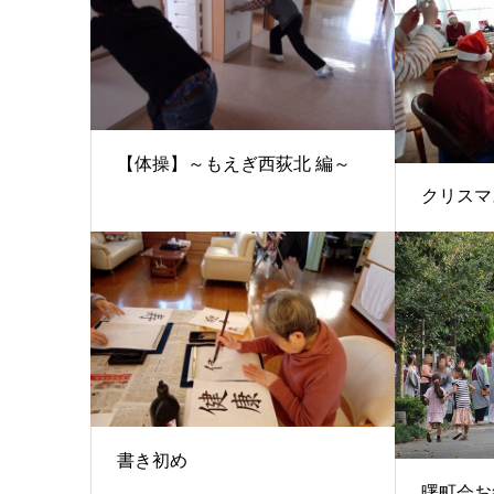
【体操】～もえぎ西荻北 編～
クリスマ
書き初め
曙町会お