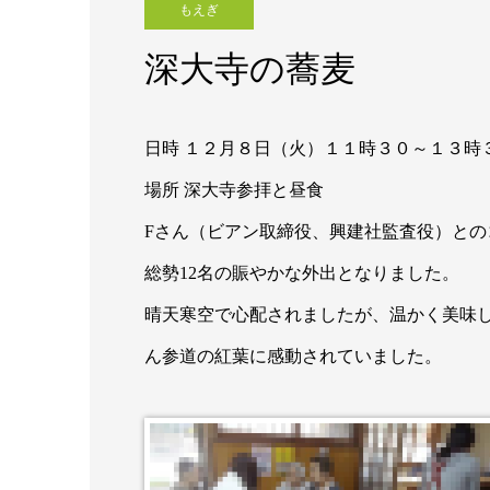
もえぎ
深大寺の蕎麦
日時 １２月８日（火）１１時３０～１３時
場所 深大寺参拝と昼食
Fさん（ビアン取締役、興建社監査役）との
総勢12名の賑やかな外出となりました。
晴天寒空で心配されましたが、温かく美味
ん参道の紅葉に感動されていました。