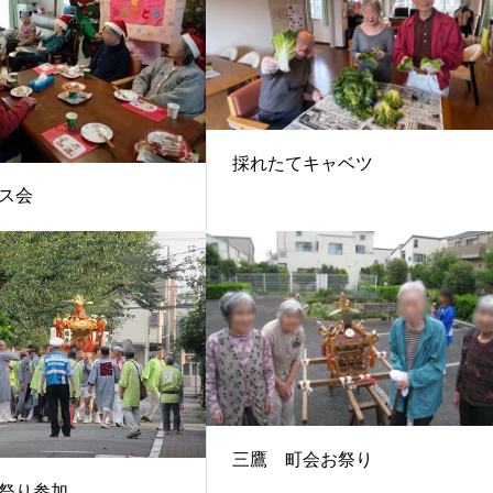
採れたてキャベツ
ス会
三鷹 町会お祭り
祭り参加