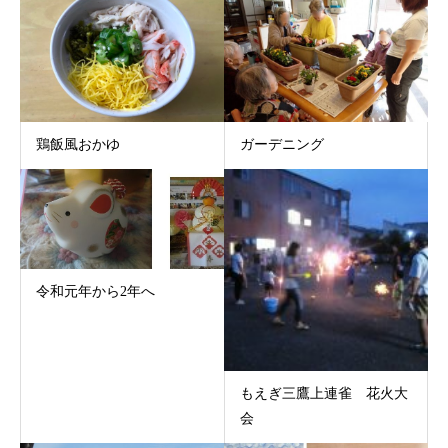
鶏飯風おかゆ
ガーデニング
令和元年から2年へ
もえぎ三鷹上連雀 花火大
会