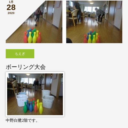
1月
28
2020
もえぎ
ボーリング大会
中野白鷺2階です。