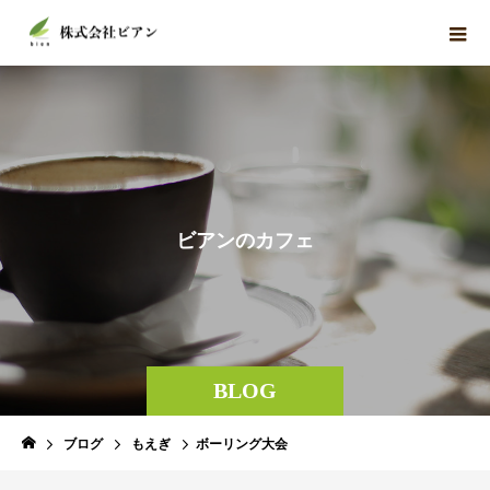
ビ
ア
ン
の
カ
フ
ェ
BLOG
ブログ
もえぎ
ボーリング大会