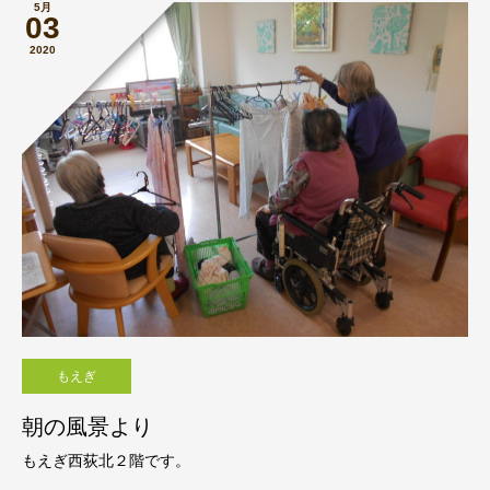
5月
03
2020
もえぎ
朝の風景より
もえぎ西荻北２階です。