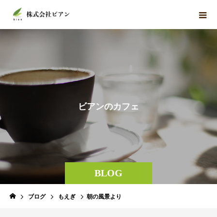
ビ
ア
ン
の
カ
フ
ェ
BLOG
ブログ
もえぎ
朝の風景より