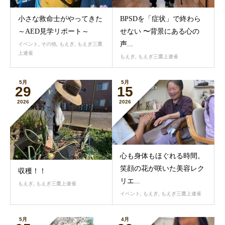
小さな救命士がやってきた
BPSDを「症状」で終わら
～AED見学リポート～
せない 〜背景にある心の
声...
イベント
,
その他
,
もえぎ
,
もえぎ三鷹
上連雀
もえぎ
,
もえぎ三鷹上連雀
5月
5月
29
15
2026
2026
心も身体もほぐれる時間。
笑顔の花が咲いた美容レク
収穫！！
リエ...
もえぎ
,
もえぎ三鷹上連雀
イベント
,
もえぎ
,
もえぎ三鷹上連雀
5月
4月