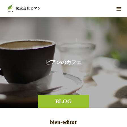
ビ
ア
ン
の
カ
フ
ェ
BLOG
bien-editor