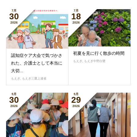
7月
7月
30
18
2026
2026
初夏を見に行く散歩の時間
認知症ケア大会で気づかさ
もえぎ
,
もえぎ中野白鷺
れた、介護士として本当に
大切...
もえぎ
,
もえぎ三鷹上連雀
5月
5月
30
29
2026
2026