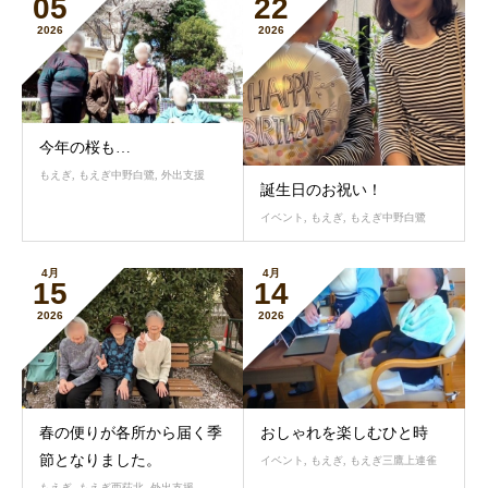
05
22
2026
2026
今年の桜も…
もえぎ
,
もえぎ中野白鷺
,
外出支援
誕生日のお祝い！
イベント
,
もえぎ
,
もえぎ中野白鷺
4月
4月
15
14
2026
2026
春の便りが各所から届く季
おしゃれを楽しむひと時
節となりました。
イベント
,
もえぎ
,
もえぎ三鷹上連雀
もえぎ
,
もえぎ西荻北
,
外出支援