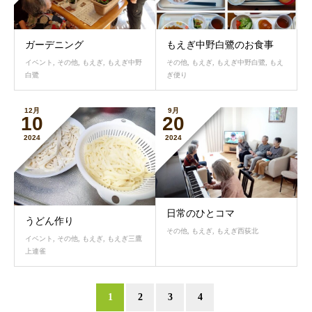
ガーデニング
もえぎ中野白鷺のお食事
イベント
,
その他
,
もえぎ
,
もえぎ中野
その他
,
もえぎ
,
もえぎ中野白鷺
,
もえ
白鷺
ぎ便り
12月
9月
10
20
2024
2024
日常のひとコマ
うどん作り
その他
,
もえぎ
,
もえぎ西荻北
イベント
,
その他
,
もえぎ
,
もえぎ三鷹
上連雀
1
2
3
4