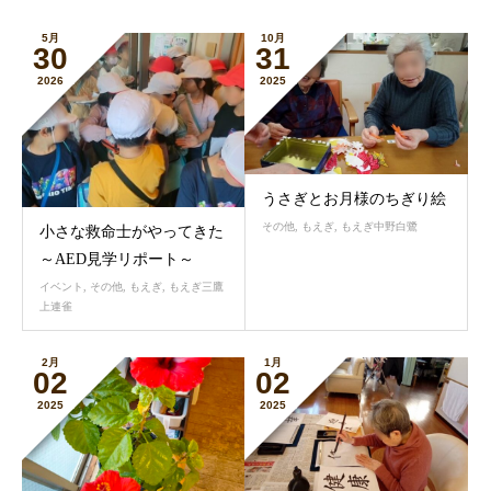
5月
10月
30
31
2026
2025
うさぎとお月様のちぎり絵
その他
,
もえぎ
,
もえぎ中野白鷺
小さな救命士がやってきた
～AED見学リポート～
イベント
,
その他
,
もえぎ
,
もえぎ三鷹
上連雀
2月
1月
02
02
2025
2025