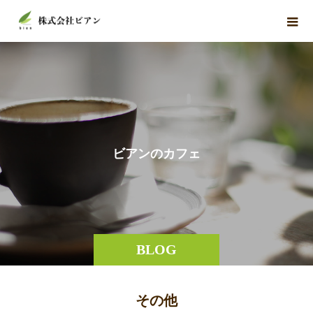
ビ
ア
ン
の
カ
フ
ェ
BLOG
その他