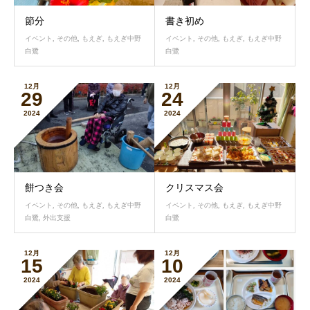
節分
書き初め
イベント
,
その他
,
もえぎ
,
もえぎ中野
イベント
,
その他
,
もえぎ
,
もえぎ中野
白鷺
白鷺
12月
12月
29
24
2024
2024
餅つき会
クリスマス会
イベント
,
その他
,
もえぎ
,
もえぎ中野
イベント
,
その他
,
もえぎ
,
もえぎ中野
白鷺
,
外出支援
白鷺
12月
12月
15
10
2024
2024