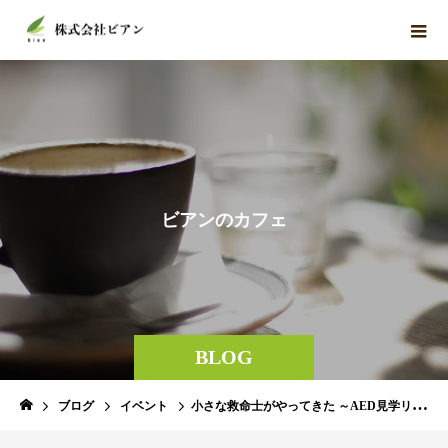
ビ
ア
ン
の
カ
フ
ェ
BLOG
ブログ
イベント
小さな救命士がやってきた ～AED見学リポート～