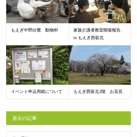
もえぎ中野白鷺 動物村
家族介護者教室開催報告、
in もえぎ西荻北
イベント申込用紙について
もえぎ西荻北2階 お花見
過去の記事