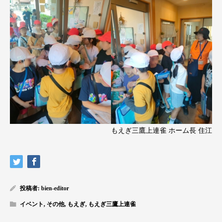
もえぎ三鷹上連雀 ホーム長 住江
投稿者:
bien-editor
イベント
,
その他
,
もえぎ
,
もえぎ三鷹上連雀